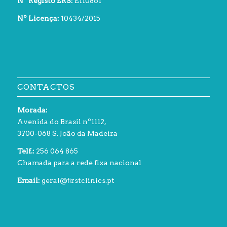
Nº Registo ERS:
E110861
Nº Licença:
10434/2015
CONTACTOS
Morada:
Avenida do Brasil nº1112,
3700-068 S. João da Madeira
Telf.:
256 064 865
Chamada para a rede fixa nacional
Email:
geral@ﬁrstclinics.pt