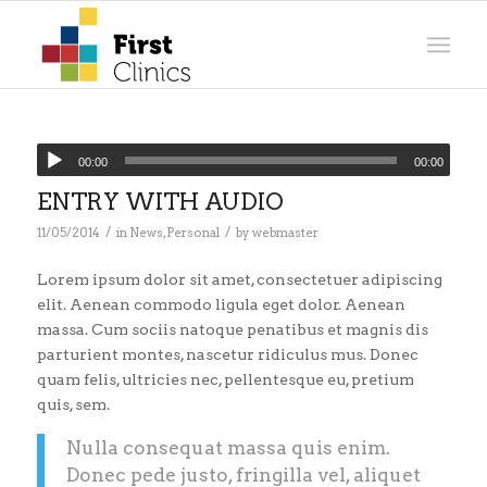
00:00
00:00
ENTRY WITH AUDIO
/
/
11/05/2014
in
News
,
Personal
by
webmaster
Lorem ipsum dolor sit amet, consectetuer adipiscing
elit. Aenean commodo ligula eget dolor. Aenean
massa. Cum sociis natoque penatibus et magnis dis
parturient montes, nascetur ridiculus mus. Donec
quam felis, ultricies nec, pellentesque eu, pretium
quis, sem.
Nulla consequat massa quis enim.
Donec pede justo, fringilla vel, aliquet