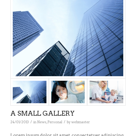
A SMALL GALLERY
/
/
24/01/2013
in
News
,
Personal
by
webmaster
Lorem ipsum dolor sit amet, consectetuer adipiscing