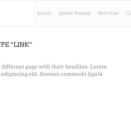
Início
Quem Somos
Serviços
C
YPE “LINK”
 a different page with their headline. Lorem
r adipiscing elit. Aenean commodo ligula