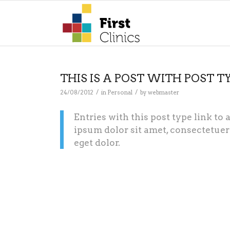
THIS IS A POST WITH POST T
/
/
24/08/2012
in
Personal
by
webmaster
Entries with this post type link to
ipsum dolor sit amet, consectetue
eget dolor.