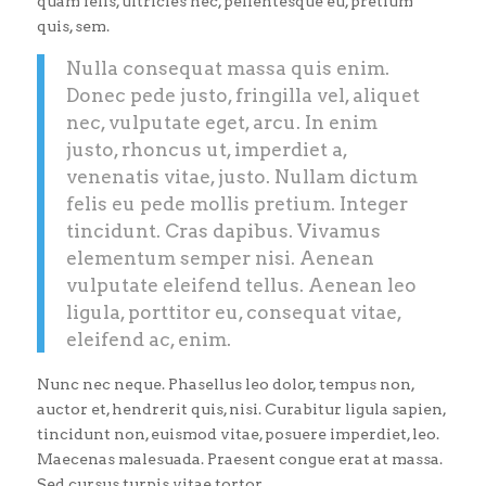
quam felis, ultricies nec, pellentesque eu, pretium
quis, sem.
Nulla consequat massa quis enim.
Donec pede justo, fringilla vel, aliquet
nec, vulputate eget, arcu. In enim
justo, rhoncus ut, imperdiet a,
venenatis vitae, justo. Nullam dictum
felis eu pede mollis pretium. Integer
tincidunt. Cras dapibus. Vivamus
elementum semper nisi. Aenean
vulputate eleifend tellus. Aenean leo
ligula, porttitor eu, consequat vitae,
eleifend ac, enim.
Nunc nec neque. Phasellus leo dolor, tempus non,
auctor et, hendrerit quis, nisi. Curabitur ligula sapien,
tincidunt non, euismod vitae, posuere imperdiet, leo.
Maecenas malesuada. Praesent congue erat at massa.
Sed cursus turpis vitae tortor.