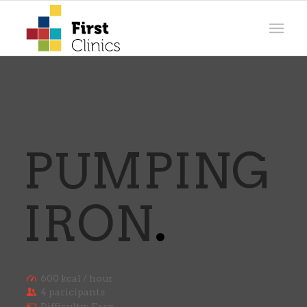
PUMPING
IRON
.
600 kcal / hour
4 paricipants
Difficulty: Easy